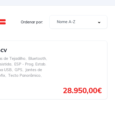
Nome A-Z
Ordenar por:
4cv
s de Tejadilho
,
Bluetooth
,
sistida
,
ESP - Prog. Estab.
ha USB
,
GPS
,
Jantes de
fix
,
Tecto Panorâmico
,
28.950,00€