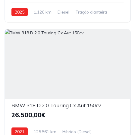
2025
1.126 km
Diesel
Tração dianteira
BMW 318 D 2.0 Touring Cx Aut 150cv
26.500,00€
2021
125.561 km
Híbrido (Diesel)