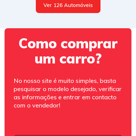
Ver 126 Automóveis
Como comprar
um carro?
No nosso site é muito simples, basta
pesquisar o modelo desejado, verificar
as informações e entrar em contacto
com o vendedor!