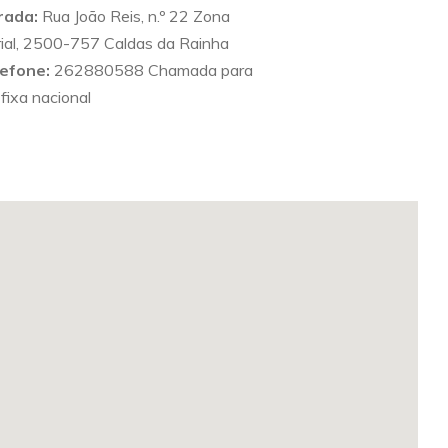
rada:
Rua João Reis, n.º 22 Zona
rial, 2500-757 Caldas da Rainha
efone:
262880588 Chamada para
 fixa nacional