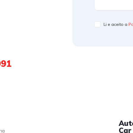
Li e aceito a
Po
991
Aut
Car
ona