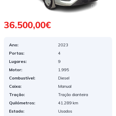
1
/
14
36.500,00€
Ano:
2023
Portas:
4
Lugares:
9
Motor:
1.995
Combustível:
Diesel
Caixa:
Manual
Tração:
Tração dianteira
Quilómetros:
41.289 km
Estado:
Usados