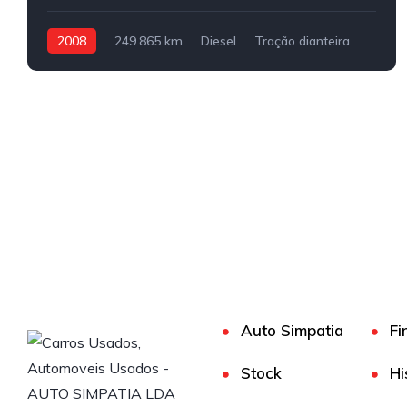
2008
249.865 km
Diesel
Tração dianteira
Auto Simpatia
Fi
Stock
Hi