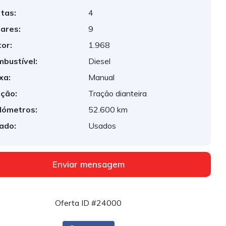
tas:
4
ares:
9
or:
1.968
bustível:
Diesel
xa:
Manual
ção:
Tração dianteira
lómetros:
52.600 km
ado:
Usados
Enviar mensagem
Oferta ID #24000