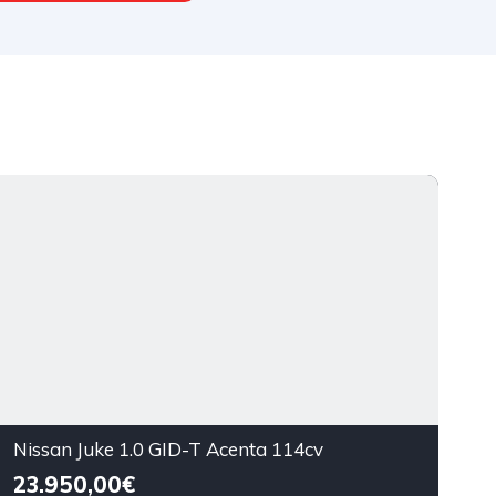
Nissan Juke 1.0 GID-T Acenta 114cv
23.950,00€