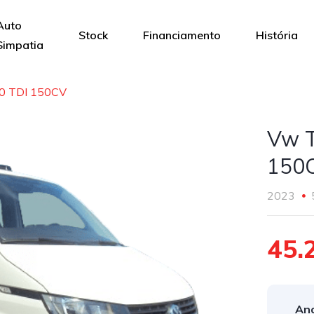
Auto
Stock
Financiamento
História
Simpatia
.0 TDI 150CV
Vw T
150
2023
45.
Ano