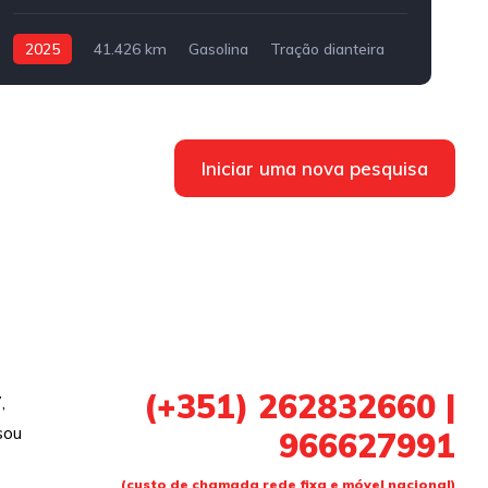
2025
41.426 km
Gasolina
Tração dianteira
Iniciar uma nova pesquisa
(+351) 262832660 |
,
sou
966627991
(custo de chamada rede fixa e móvel nacional)