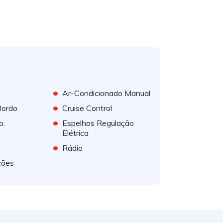
•
Ar-Condicionado Manual
•
Bordo
Cruise Control
•
b.
Espelhos Regulação
Elétrica
•
Rádio
ções